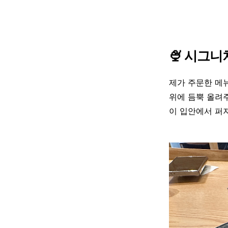
🍨 시그니
제가 주문한 메
위에 듬뿍 올려
이 입안에서 퍼