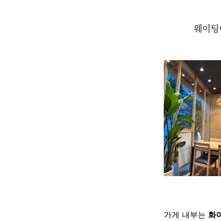
웨이팅
가게 내부는
화