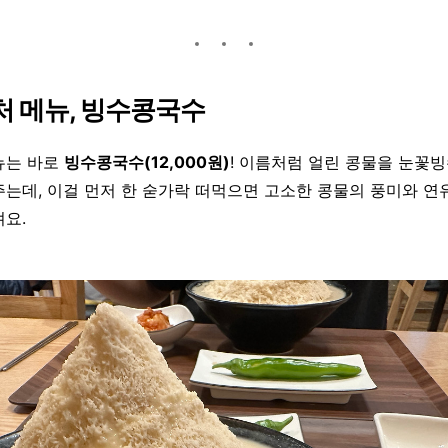
처 메뉴, 빙수콩국수
뉴는 바로
빙수콩국수(12,000원)
! 이름처럼 얼린 콩물을 눈꽃
주는데, 이걸 먼저 한 숟가락 떠먹으면 고소한 콩물의 풍미와 연
져요.