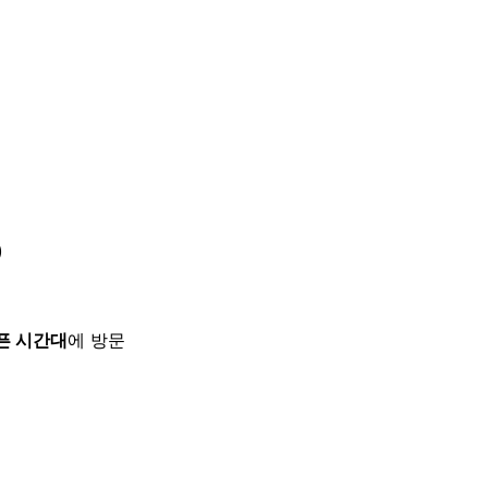
)
픈 시간대
에 방문