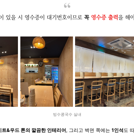
이 있을 시 영수증이 대기번호이므로
꼭
영수증 출력
을 해
빙수콩국수 실내
이트&우드 톤의 깔끔한 인테리어
, 그리고 벽면 쪽에는
1인석
도 