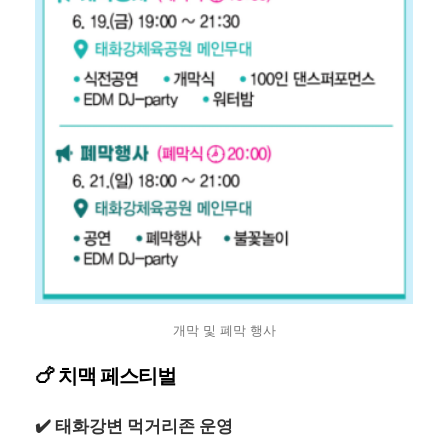
개막 및 폐막 행사
🍗 치맥 페스티벌
✔️ 태화강변 먹거리존 운영