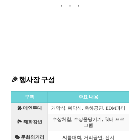
🎉 행사장 구성
구역
주요 내용
🎤 메인무대
개막식, 폐막식, 축하공연, EDM파티
수상체험, 수상줄당기기, 워터 프로
🏞 태화강변
그램
🎭 문화의거리
씨름대회, 거리공연, 전시