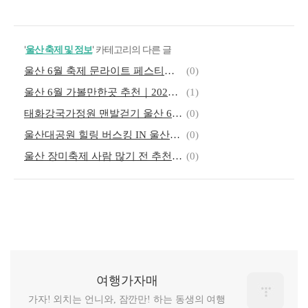
'
울산 축제 및 정보
' 카테고리의 다른 글
울산 6월 축제 문라이트 페스티벌 2026 | 라인업·열기구 체험·달빛야장
(0)
울산 6월 가볼만한곳 추천｜2026 울산 축제 일정 모음
(1)
태화강국가정원 맨발걷기 울산 6월 행사 예약 | 2026 맨발로 놀자 in 울산
(0)
울산대공원 힐링 버스킹 IN 울산대공원 | 6월 일정 및 관람 후기
(0)
울산 장미축제 사람 많기 전 추천｜울산대공원 장미원 5월 16일 개화상황
(0)
여행가자매
가자! 외치는 언니와, 잠깐만! 하는 동생의 여행