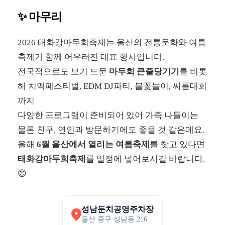
✨ 마무리
2026 태화강마두희축제는 울산의 전통문화와 여름
축제가 함께 어우러진 대표 행사입니다.
전국적으로도 보기 드문
마두희 큰줄당기기
를 비롯
해 치맥페스티벌, EDM DJ파티, 불꽃놀이, 씨름대회
까지
다양한 프로그램이 준비되어 있어 가족 나들이는
물론 친구, 연인과 방문하기에도 좋을 것 같은데요.
올해
6월 울산에서 열리는 여름축제
를 찾고 있다면
태화강마두희축제
를 일정에 넣어보시길 바랍니다.
😊
성남둔치공영주차장
울산 중구 성남동 216