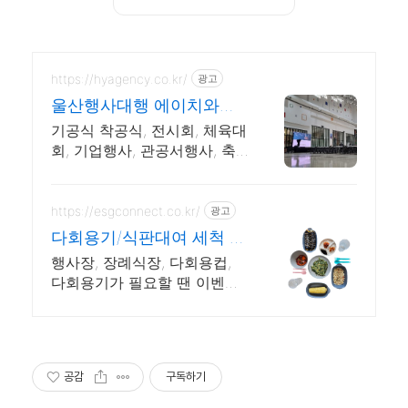
https://hyagency.co.kr/
광고
울산행사대행 에이치와이
기획 각종행사 전문업체
기공식 착공식, 전시회, 체육대
회, 기업행사, 관공서행사, 축
제, 여성기업인증업체
https://esgconnect.co.kr/
광고
다회용기/식판대여 세척 순
환
행사장, 장례식장, 다회용컵,
다회용기가 필요할 땐 이벤저
스를 찾아주세요
공감
구독하기