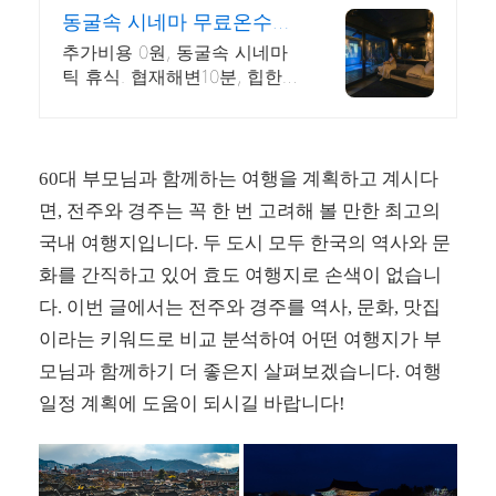
731
동굴속 시네마 무료온수수
영장 독특하고 아늑한 제주
추가비용 0원, 동굴속 시네마
아지트
틱 휴식. 협재해변10분, 힙한
감성독채, 무료바베큐 감성독
채,동굴의 아늑함 풀사이드 시
네마의 낭만. 잊지못할 태교여
행&커플여행의 완성
60대 부모님과 함께하는 여행을 계획하고 계시다
면, 전주와 경주는 꼭 한 번 고려해 볼 만한 최고의
국내 여행지입니다. 두 도시 모두 한국의 역사와 문
화를 간직하고 있어 효도 여행지로 손색이 없습니
다. 이번 글에서는 전주와 경주를 역사, 문화, 맛집
이라는 키워드로 비교 분석하여 어떤 여행지가 부
모님과 함께하기 더 좋은지 살펴보겠습니다. 여행
일정 계획에 도움이 되시길 바랍니다!