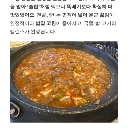
을 말아 ‘술밥’처럼
먹으니
뚝배기보다 확실히 더
맛있었어요.
전골냄비는
면적이 넓어 은근 끓임
이
안정적이라
밥알 코팅
이 좋아지고, 국물·밥·고기의
밸런스가 완성됩니다.