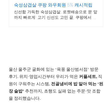
숙성삼겹살 쿠팡 와우회원 5% 캐시적립
신선함 가득한 숙성삼겹살, 로켓배송으로 문 앞
까지 빠르게! 고기 신선도 고민 끝, 쿠팡에서 엄
선된 품질을 만나보세요!
울산 울주군 굴화에 있는 ‘육풍 울산범서점’ 방문
후기. 위치·영업시간부터 우리가 먹은
커플세트,
직
원이 구워주는 시스템,
전골냄비에 밥 말아 먹는 ‘된
장 술밥’
추천까지, 초행도 실패 없는 주문·맛 조합
을 정리했습니다.