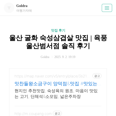
Goldra
여행가자매
맛집 후기
울산 굴화 숙성삼겹살 맛집 | 육풍
울산범서점 솔직 후기
Goldra
2025. 9. 2. 19:19
https://map.naver.com/v5/entry/place/362184
광고
40
맛찬들왕소금구이 양덕점&맛집 #맛있는
고기집
현지인 추천맛집, 숙성육의 원조, 마음이 맛있
는 고기, 단체석&소모임, 넓은주차장
http://m.coupang.com
광고