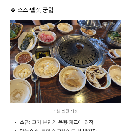
🧂 소스·멜젓 궁합
기본 반찬 세팅
소금:
고기 본연의
육향 체크
에 최적
마늘소스:
풍미 업그레이드,
밥반찬각