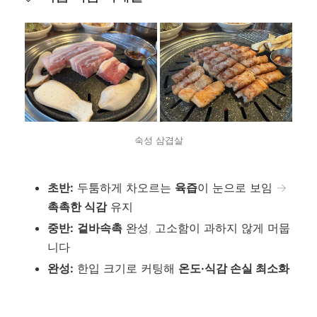
숙성 삼겹살
초반:
두툼하게 차오르는
육즙
이 눈으로 보임 →
촉촉한 식감
유지
중반:
겉바속촉
완성, 고소함이 과하지 않게 머뭅
니다
완성:
한입 크기로 커팅해
온도·식감 손실 최소화