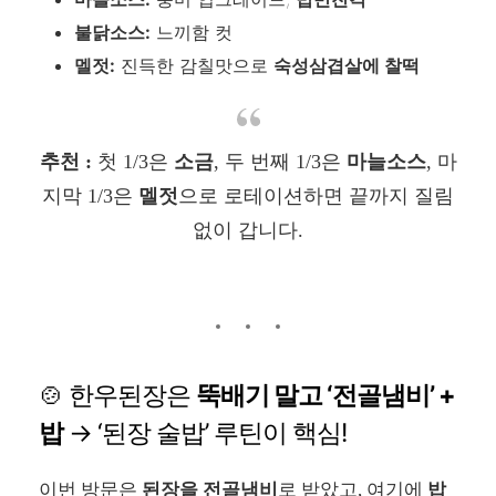
불닭소스:
느끼함 컷
멜젓:
진득한 감칠맛으로
숙성삼겹살에 찰떡
추천 :
첫 1/3은
소금
, 두 번째 1/3은
마늘소스
, 마
지막 1/3은
멜젓
으로 로테이션하면 끝까지 질림
없이 갑니다.
🍲 한우된장은
뚝배기 말고 ‘전골냄비’ +
밥
→ ‘된장 술밥’ 루틴이 핵심!
이번 방문은
된장을 전골냄비
로 받았고, 여기에
밥