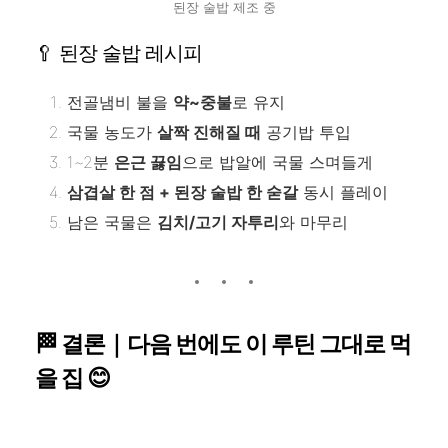
된장 술밥 제조 중
🥄 된장 술밥 레시피
전골냄비 불을
약~중불
로 유지
국물 농도가
살짝 진해질 때
공기밥 투입
1~2분
은근 끓임
으로 밥알에 국물 스며들게
삼겹살 한 점 + 된장 술밥 한 숟갈
동시 플레이
남은 국물은
김치/고기 자투리
와 마무리
🏁 결론｜다음 번에도 이 루틴 그대로 먹
을 집 😊