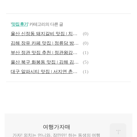
'
맛집 후기
' 카테고리의 다른 글
울산 신정동 돼지갈비 맛집 | 치술령 숯불갈비 방문 후기
(0)
김해 장유 카페 맛집 | 정류당 방문 후기
(0)
부산 정관 맛집 추천 | 정관왕감자탕 정관본점 방문 후기
(1)
울산 북구 화봉동 맛집 | 김해 김가네 돼지국밥 후기
(5)
대구 알파시티 맛집 | 서지연 촌돼지찌개 후기
(1)
여행가자매
가자! 외치는 언니와, 잠깐만! 하는 동생의 여행