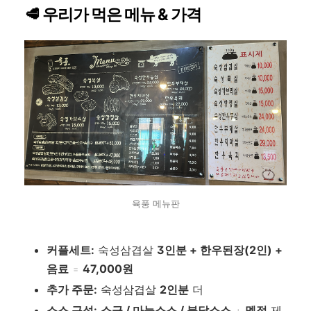
🥩 우리가 먹은 메뉴 & 가격
육풍 메뉴판
커플세트:
숙성삼겹살
3인분 + 한우된장(2인) +
음료
=
47,000원
추가 주문:
숙성삼겹살
2인분
더
소스 구성:
소금 / 마늘소스 / 불닭소스
+
멜젓
제