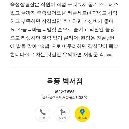
숙성삼겹살은 직원이 직접 구워줘서 굽기 스트레스
없고 끝까지 촉촉했어요🍖 커플세트(4.7만)로 시작
하고 부족하면 삼겹살만 추가하면 가성비가 좋아
요. 소금→마늘→멜젓 순으로 즐기고 막판엔 불닭
으로 리셋하면 질림 없이 클리어. 된장은 전골냄비
에 밥을 말아 ‘술밥’으로 마무리하면 감칠맛이 폭발
합니다🍲 주차는 갓길만 유의하면 재방문 각! 🚗