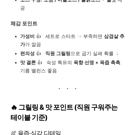
공
체감 포인트
가성비
👍 : 세트로 스타트 → 부족하면
삼겹살 추
가
가 깔끔
편의성
👍 :
직원 그릴링
으로 굽기 실패 확률 ↓
맛 결론
👍 : 숙성 특유의
육향 선명 + 육즙 촉촉
,
기름 밸런스 좋음
🔥 그릴링 & 맛 포인트 (직원 구워주는
테이블 기준)
🍖 육즙·식감 디테일