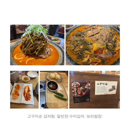
고구마순 감자탕, 밑반찬(수미감자, 보리쌈장)