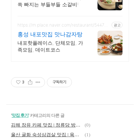
쏙 빠지는 부들부들 소갈비!
https://m.place.naver.com/restaurant/544720
광고
305
홍성 내포맛집 맛나감자탕
내포핫플레이스, 단체모임, 가
족모임, 데이트코스
3
구독하기
'
맛집 후기
' 카테고리의 다른 글
김해 장유 카페 맛집 | 정류당 방문 후기
(0)
울산 굴화 숙성삼겹살 맛집 | 육풍 울산범서점 솔직 후기
(1)