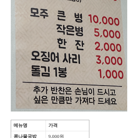
메뉴명
가격
콩나물국밥
9,000원