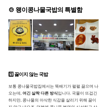
🍲 왱이콩나물국밥의 특별함
1️⃣ 끓이지 않는 국밥
보통 콩나물국밥집에서는 뚝배기가 펄펄 끓으며 나
오는데,
여긴 살짝 다른 방식
입니다. 국물이 뜨겁긴
하지만, 콩나물의 아삭한 식감을 살리기 위해 끓이