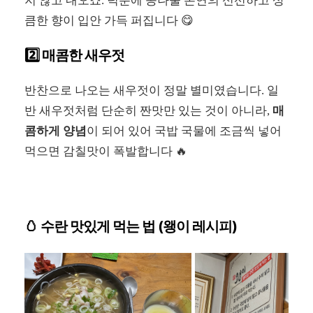
지 않고 내오죠. 덕분에 콩나물 본연의 신선하고 상
큼한 향이 입안 가득 퍼집니다 😋
2️⃣ 매콤한 새우젓
반찬으로 나오는 새우젓이 정말 별미였습니다. 일
반 새우젓처럼 단순히 짠맛만 있는 것이 아니라,
매
콤하게 양념
이 되어 있어 국밥 국물에 조금씩 넣어
먹으면 감칠맛이 폭발합니다 🔥
🥚 수란 맛있게 먹는 법 (왱이 레시피)