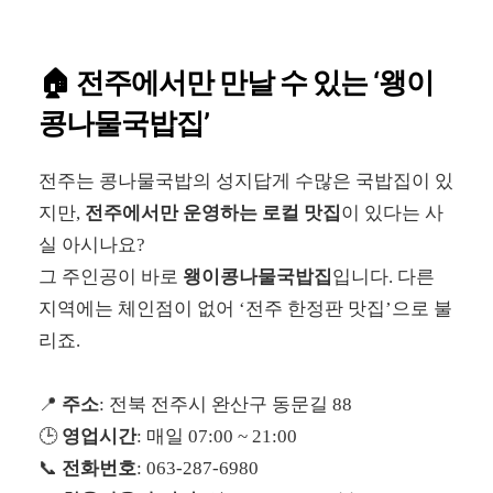
🏠 전주에서만 만날 수 있는 ‘왱이
콩나물국밥집’
전주는 콩나물국밥의 성지답게 수많은 국밥집이 있
지만,
전주에서만 운영하는 로컬 맛집
이 있다는 사
실 아시나요?
그 주인공이 바로
왱이콩나물국밥집
입니다. 다른
지역에는 체인점이 없어 ‘전주 한정판 맛집’으로 불
리죠.
📍
주소
: 전북 전주시 완산구 동문길 88
🕒
영업시간
: 매일 07:00 ~ 21:00
📞
전화번호
: 063-287-6980