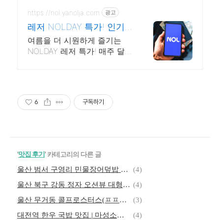
만나보세요.
https://nol.yanolja.com
광고
레저 NOLDAY 특가! 인기
레저 매일 상시 할인
여름을 더 시원하게 즐기는
NOLDAY 레저 특가! 매주 달라
지는 테마 여행 할인
6
구독하기
'
맛집 후기
' 카테고리의 다른 글
울산 범서 구영리 민물장어덮밥 맛집 | 댓잎장어 후기
(4)
울산 북구 강동 정자 오션뷰 대형 카페 | uuuu 유유유유 카페
(4)
울산 무거동 콜프로스터스(ㅍㅍㅍ) 카페 후기 | 에스프레소 맛집
(3)
대전역 한우 국밥 맛집 | 마성소국밥 내장 후기
(4)