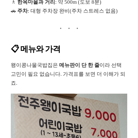
🚶
한옥마을과 거리
: 약 500m (도보 8분)
🚗
주차
: 대형 주차장 완비(주차 스트레스 없음)
📋 메뉴와 가격
왱이콩나물국밥집은
메뉴판이 단 한 줄
이라 선택
고민이 필요 없습니다. 가격표를 보면 더 이해가 되
죠.