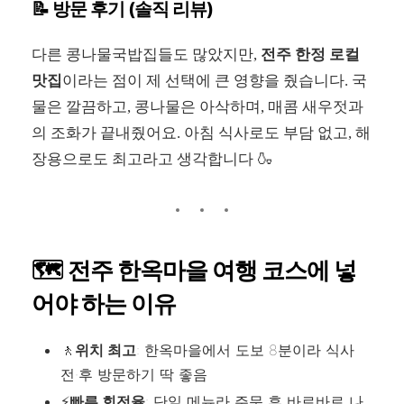
📝 방문 후기 (솔직 리뷰)
다른 콩나물국밥집들도 많았지만,
전주 한정 로컬
맛집
이라는 점이 제 선택에 큰 영향을 줬습니다.
국
물은 깔끔하고, 콩나물은 아삭하며, 매콤 새우젓과
의 조화가 끝내줬어요.
아침 식사로도 부담 없고, 해
장용으로도 최고라고 생각합니다 🍶
🗺️ 전주 한옥마을 여행 코스에 넣
어야 하는 이유
🚶
위치 최고
: 한옥마을에서 도보 8분이라 식사
전·후 방문하기 딱 좋음
⚡
빠른 회전율
: 단일 메뉴라 주문 후 바로바로 나